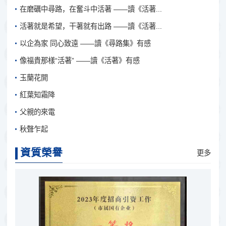
在磨礪中尋路，在奮斗中活著 ——讀《活著...
活著就是希望，干著就有出路 ——讀《活著...
以企為家 同心致遠 ——讀《尋路集》有感
像福貴那樣“活著” ——讀《活著》有感
玉蘭花開
紅葉知霜降
父親的來電
秋聲乍起
資質榮譽
更多