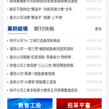
擔保集團數字化創新跑出普惠金融發展加速度
2026-07-16
鉚足干勁拼出“雙過半” 向新而進力奪“全年...
2026-07-14
臺北公司決勝“雙過半” 跑贏“上半場”
2026-07-07
黨群縱橫
期刊快報
更多
徐圩公司“5+”工程打造產改新格局
2026-07-01
灌西公司“一領三帶”機制賦能產改提質增效
2026-07-01
臺北公司開展“匠星領航·青春接力”拜師學...
2026-05-27
供電公司工會探索“三心三色”路徑釋放勞模...
2026-05-22
灌西公司“黨建+”賦能產業發展
2026-05-18
金航公司“大講堂”賦能職工成長
2026-05-18
徐圩公司工會多點發力擦亮五月勞模奮進底色
2026-05-13
數智工投
招采平臺