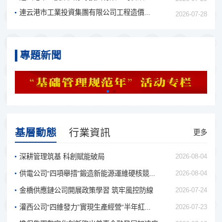
連云港市工業投資集團有限公司工程造價...
2026-07-28
專題新聞
基層動態
行業資訊
更多
深耕管理筑基 科創賦能破局
2026-08-04
供電公司“四項舉措”鍛造新能源運維硬核競...
2026-08-04
金橋供應鏈公司開展政策學習 筑牢風控防線
2026-07-24
灌西公司“四維發力”實現生產經營“半年紅...
2026-07-23