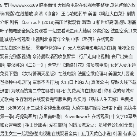
主站蜘蛛池模板：
需要爸爸的种子
|
无人高清电影电视剧在线
|
哇嘎免费
观看完整版视频
|
佘诗曼吹哨召唤张智霖
|
行尸走肉电视剧
|
丧尸出笼血
脉
|
姜汉娜的《二对一》
|
曹查理《浪蝶狂花》演员表电影
|
女超人麦乐迪
免费下载
|
《女特警满天星版》在线电影
|
法国空乘伦理4
|
美国女儿要爸
爸播种电视剧马
|
军事不当行为
|
火山口上的2人
|
真假公主
|
穿越火线下载
迅雷
|
为歌而赞第二季在哪看
|
哪吒1免费高清在线观看
|
你和我的倾城时
光歌曲
|
生存游戏在线观看完整版免费
|
坎贝奇《品味人生无憾》免费播
放
|
死神356
|
周二谋杀定律全集观看
|
大侦探福尔摩斯2迅雷下载
|
黑执事
第一季
|
巧虎动画片
|
苏里南韩剧
|
《overflower》在线观看
|
中文字Dl幕岳
和女胥电影
|
相田沙耶香
|
爱在廊桥
|
闪婚顶流爱豆：是我老公短剧全集
|
男生女生一起愁愁愁电视剧在线观看全集
|
五月天黄色小说
|
韩国 有求必