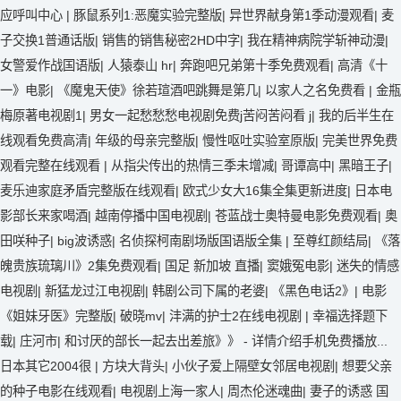
应呼叫中心
|
豚鼠系列1:恶魔实验完整版
|
异世界献身第1季动漫观看
|
麦
子交换1普通话版
|
销售的销售秘密2HD中字
|
我在精神病院学斩神动漫
|
女警爱作战国语版
|
人猿泰山 hr
|
奔跑吧兄弟第十季免费观看
|
高清《十
一》电影
|
《魔鬼天使》徐若瑄酒吧跳舞是第几
|
以家人之名免费看
|
金瓶
梅原著电视剧1
|
男女一起愁愁愁电视剧免费j苦闷苦闷看 j
|
我的后半生在
线观看免费高清
|
年级的母亲完整版
|
慢性呕吐实验室原版
|
完美世界免费
观看完整在线观看
|
从指尖传出的热情三季未增减
|
哥谭高中
|
黑暗王子
|
麦乐迪家庭矛盾完整版在线观看
|
欧式少女大16集全集更新进度
|
日本电
影部长来家喝酒
|
越南停播中国电视剧
|
苍蓝战士奥特曼电影免费观看
|
奥
田咲种子
|
big波诱惑
|
名侦探柯南剧场版国语版全集
|
至尊红颜结局
|
《落
魄贵族琉璃川》2集免费观看
|
国足 新加坡 直播
|
窦娥冤电影
|
迷失的情感
电视剧
|
新猛龙过江电视剧
|
韩剧公司下属的老婆
|
《黑色电话2》
|
电影
《姐妹牙医》完整版
|
破晓mv
|
沣满的护士2在线电视剧
|
幸福选择题下
载
|
庄河市
|
和讨厌的部长一起去出差旅》》 - 详情介绍手机免费播放...
日本其它2004很
|
方块大背头
|
小伙子爱上隔壁女邻居电视剧
|
想要父亲
的种子电影在线观看
|
电视剧上海一家人
|
周杰伦迷魂曲
|
妻子的诱惑 国