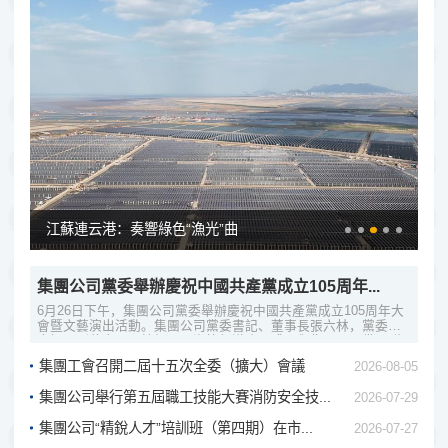
江蘇連云港：奏響綠色“漁光”曲
江蘇
集團公司黨委舉辦慶祝中國共產黨成立105周年...
6月26日下午，集團公司黨委舉辦慶祝中國共產黨成立105周年大
會暨文藝演出活動。集團公司黨委書記、董事長張六林，黨委副
書記、副董事長、總經理張海等領導班子成員與集團公司黨員群
眾代表600余人參加活動。張六林在講...
集團工會召開二屆十五次全委（擴大）會議
2026-08-05
集團公司舉行第五屆職工技能大賽消防安全技...
2026-07-29
集團公司“精銳人才”培訓班（第四期）在市...
2026-07-27