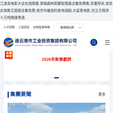
江波亮电影大全在线观看,黑暗森林莉娜安德森全集免费看,庶妻捍夫,卖房
女销售艾丽丽全集免费,夜空中最亮的星电视剧,大鲨鱼电影,光立方程序,
十万吨情缘粤语
人才招聘
工投招采
紀檢監察舉報
集團網站群
同計劃書
2026年新春獻詞
中國共
5月20日上午，連云港市政銀企對接會暨政策性金融協同計劃書簽約儀式舉行。省委金融委員會辦公室常務副主任、省委金融工作委員會常務副書記、省地方金融...
集團要聞
更多