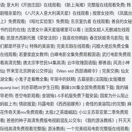
语
|
意大利《开放庄园》在线观看
|
《新上海滩》完整版在线观看免费
|
韩
剧哦亲爱的
|
《八尺夫人意大利满天星》在线观看
|
按摩女技师
|
《凤凰台
上》免费观看
|
《呕吐实验室》免费观
|
东京复仇者 在线观看
|
善良的女秘
书的目的在线
|
古堡女仆满天星版哪里可以看
|
法国女超人无删减在线观
看
|
凯登杰西斯托雅《荣誉法则》
|
我喜欢你韩剧
|
春宫妖姬青鸟影院
|
我
们都是坏孩子1
|
特殊的美容室
|
完美无瑕在线观看
|
闪婚大佬后免费全集
在线观看
|
若妻家庭女教师
|
白峰电影全集免费观看国语
|
武打电影免费观
看高清完整
|
唐太宗李世民54集高清
|
云中玫瑰国语版
|
鄯善县
|
风流小神
仙
|
怀来至北京跨省公交停运
|
《Wan etd 西部通緝令》
|
完美交换
|
仙女
湖全集
|
小鬼子走着瞧全集
|
牢笼中的妖精
|
古墓丽影(法国版)女版播放
quanji.bar
|
刘亦菲晒38岁生日照
|
暴躁100集全部免费观看下载
|
我的辅
导老师
|
苍空电影观看
|
金银悔1-5手机版免费下载安装
|
国家为什么阻止
蚂蚁上市
|
情欲报复
|
玛露电影《西西丽娜秀》
|
奇怪的美容院2的完整
|
麻
花传奇天美mv免费观看
|
太极2之英雄崛起
|
小公主苏菲亚第二季免费观
看
|
爸爸的种子高清免费版电视剧混乱公交车
|
《我的游泳教练》
|
歼灭天
际线高清免费观看完整版
|
游泳教练
|
一个完美结局电影完整版在线观看
|